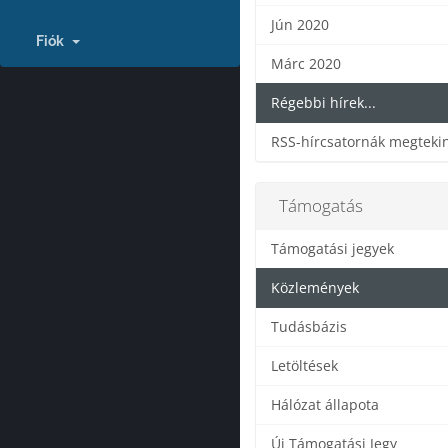
Jún 2020
Fiók
Márc 2020
Régebbi hírek...
RSS-hírcsatornák megteki
Támogatás
Támogatási jegyek
Közlemények
Tudásbázis
Letöltések
Hálózat állapota
Új Támogatási Jegy