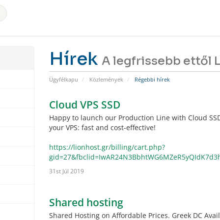
Hírek
A legfrissebb ettől
Ügyfélkapu
Közlemények
Régebbi hírek
Cloud VPS SSD
Happy to launch our Production Line with Cloud SSD
your VPS: fast and cost-effective!
https://lionhost.gr/billing/cart.php?
gid=27&fbclid=IwAR24N3BbhtWG6MZeR5yQIdK7d3
31st Júl 2019
Shared hosting
Shared Hosting on Affordable Prices. Greek DC Avai