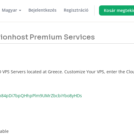
Magyar
Bejelentkezés
Regisztráció
Kosár megteki
 Lionhost Premium Services
 VPS Servers located at Greece. Customize Your VPS, enter the Clo
h84pDi7bpQHhpPlm9UMrZbcbiYbo8yHDs
lable