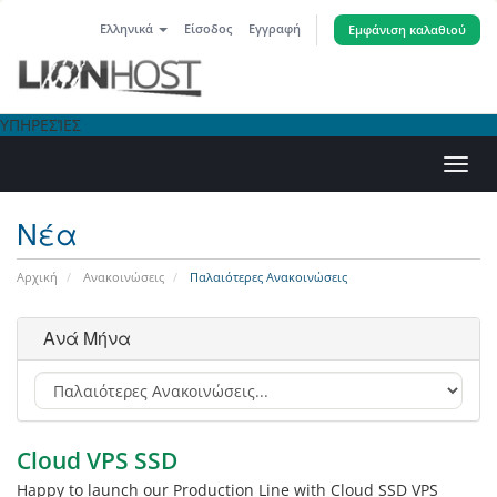
Ελληνικά
Είσοδος
Εγγραφή
Εμφάνιση καλαθιού
ΥΠΗΡΕΣΊΕΣ
Εναλ
πλοή
Νέα
Αρχική
Ανακοινώσεις
Παλαιότερες Ανακοινώσεις
Ανά Μήνα
Cloud VPS SSD
Happy to launch our Production Line with Cloud SSD VPS