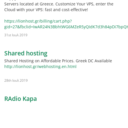
Servers located at Greece. Customize Your VPS, enter the
Cloud with your VPS: fast and cost-effective!
https://lionhost.gr/billing/cart.php?
gid=27&fbclid=IwAR24N3BbhtWG6MZeR5yQIdK7d3h84pDi7bpQ
31st Ιουλ 2019
Shared hosting
Shared Hosting on Affordable Prices. Greek DC Available
http://lionhost.gr/webhosting.en.html
28th Ιουλ 2019
RAdio Kapa