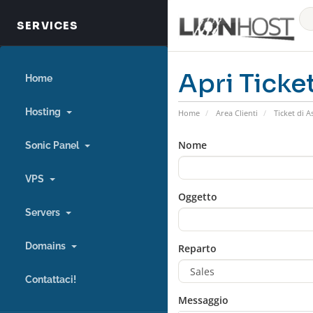
Apri Ticke
Home
Hosting
Home
Area Clienti
Ticket di A
Nome
Sonic Panel
VPS
Oggetto
Servers
Domains
Reparto
Contattaci!
Messaggio