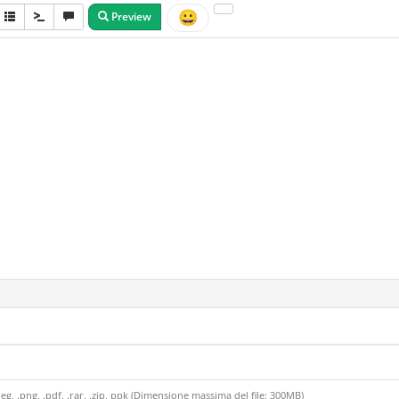
😀
Preview
.jpeg, .png, .pdf, .rar, .zip, ppk (Dimensione massima del file: 300MB)