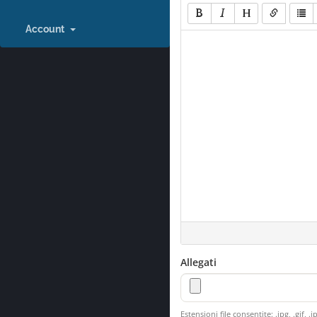
Account
Allegati
Estensioni file consentite: .jpg, .gif, 