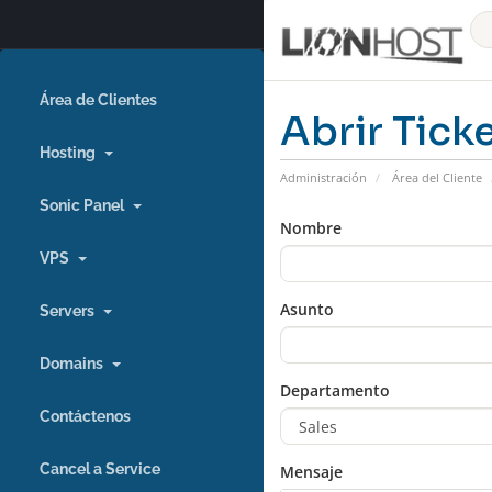
Área de Clientes
Abrir Tick
Hosting
Administración
Área del Cliente
Sonic Panel
Nombre
VPS
Asunto
Servers
Domains
Departamento
Contáctenos
Cancel a Service
Mensaje