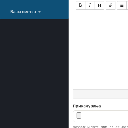
Ваша сметка
Прикачувања
Дозволени екстензии: .jpg, .gif, .jp