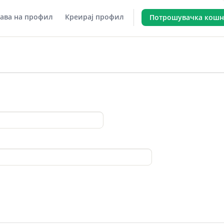
јава на профил
Креирај профил
Потрошувачка кошн