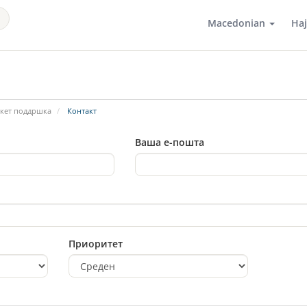
Macedonian
На
кет поддршка
Контакт
Ваша е-пошта
Приоритет