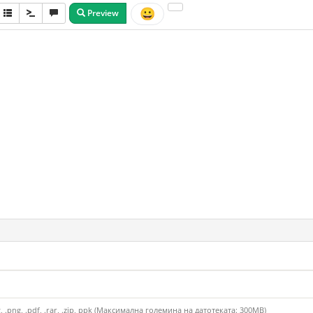
😀
Preview
eg, .png, .pdf, .rar, .zip, ppk (Максимална големина на датотеката: 300MB)