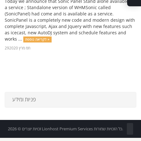
Today we announce that Sonic Panel Stand alone available as
a service ; Standalone version of WHMSonic called
(SonicPanel) had come and is available as a service.
SonicPanel is a completely new code and modern design with
complete Javascript, Ajax and Jquery with new features such
as icecast, new AutoDJ system and schedule features and
works ...
לקריאה נוספת »
29חמ מרץ 2020
פניות ומידע
זכויות יוצרים © 2026 Lionhost Premium Services כל הזכויות שמורות.